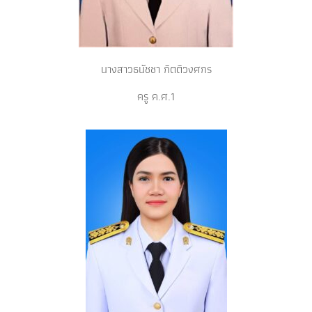
นางสาวธนัชชา กิตติวงศกร
ครู ค.ศ.1