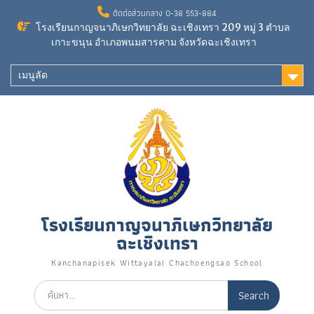
ติดต่อส่วนกลาง 0-38 553-884
โรงเรียนกาญจนาภิเษกวิทยาลัย ฉะเชิงเทรา 209 หมู่ 3 ตำบล
เกาะขนุน อำเภอพนมสารคาม จังหวัดฉะเชิงเทรา
เมนูลัด
โรงเรียนกาญจนาภิเษกวิทยาลัย
ฉะเชิงเทรา
Kanchanapisek Wittayalai Chachoengsao School