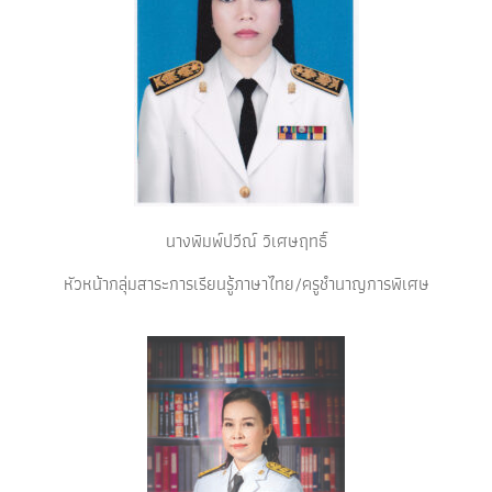
นางพิมพ์ปวีณ์ วิเศษฤทธิ์
หัวหน้ากลุ่มสาระการเรียนรู้ภาษาไทย/ครูชำนาญการพิเศษ