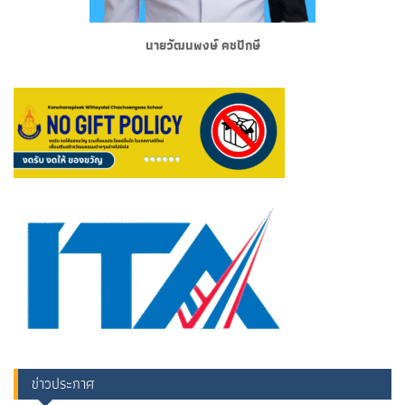
นายวัฒนพงษ์ คชปักษี
ข่าวประกาศ