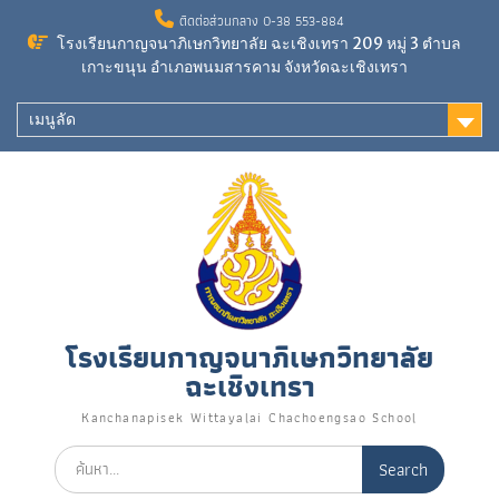
Skip
ติดต่อส่วนกลาง 0-38 553-884
to
โรงเรียนกาญจนาภิเษกวิทยาลัย ฉะเชิงเทรา 209 หมู่ 3 ตำบล
content
เกาะขนุน อำเภอพนมสารคาม จังหวัดฉะเชิงเทรา
เมนูลัด
โรงเรียนกาญจนาภิเษกวิทยาลัย
ฉะเชิงเทรา
Kanchanapisek Wittayalai Chachoengsao School
Search
for: