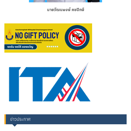
นายวัฒนพงษ์ คชปักษี
ข่าวประกาศ