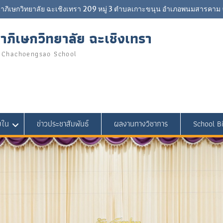
ภิเษกวิทยาลัย ฉะเชิงเทรา 209 หมู่ 3 ตำบลเกาะขนุน อำเภอพนมสารคาม จ
ภิเษกวิทยาลัย ฉะเชิงเทรา
 Chachoengsao School
ยใน
ข่าวประชาสัมพันธ์
ผลงานทางวิชาการ
School Bi