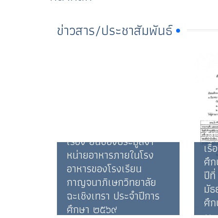
ข่าวสาร/ประชาสัมพันธ์
ประกาศโรงเรียนกาญจนา
ปร
ภิเษกวิทยาลัย ฉะเชิงเทรา
ภิเ
เรื่อง ยื่นซองประมูลจํา
เรื
หน่ายอาหารภายในโรง
ศึก
อาหารของโรงเรียน
ปีท
กาญจนาภิเษกวิทยาลัย
มัธ
ฉะเชิงเทรา ประจําปีการ
ศึ
ศึกษา ๒๕๖๙