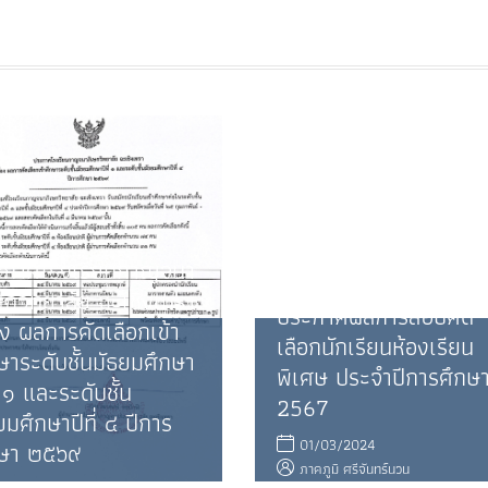
ะกาศโรงเรียนกาญจนา
ษกวิทยาลัย ฉะเชิงเทรา
ประกาศผลการสอบคัด
่อง ผลการคัดเลือกเข้า
เลือกนักเรียนห้องเรียน
ษาระดับชั้นมัธยมศึกษา
พิเศษ ประจำปีการศึกษ
ี่ ๑ และระดับชั้น
2567
ยมศึกษาปีที่ ๔ ปีการ
01/03/2024
กษา ๒๕๖๙
ภาคภูมิ ศรีจันทร์นวน