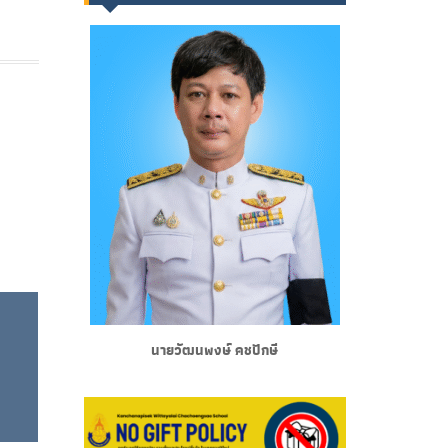
า
นายวัฒนพงษ์ คชปักษี