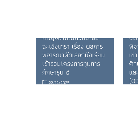
1
17/04/2026
ภ
ภาคภูมิ ศรีจันทร์นวน
ปร
ประกาศ โรงเรียน
กา
กาญจนาภิเษกวิทยาลัย
ฉะเ
ฉะเชิงเทรา เรื่อง ผลการ
พิจ
พิจารณาคัดเลือกนักเรียน
เข้
เข้าร่วมโครงการทุนการ
ศึก
ศึกษารุ่น ๔
แล
(OD
22/12/2025
ภาคภูมิ ศรีจันทร์นวน
2
ภ