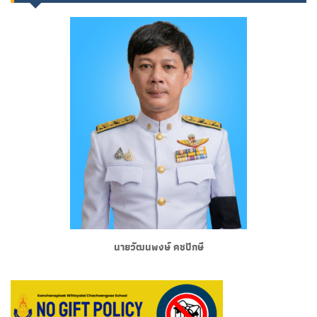
นายวัฒนพงษ์ คชปักษี