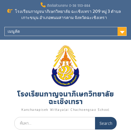
Skip
ติดต่อส่วนกลาง 0-38 553-884
to
โรงเรียนกาญจนาภิเษกวิทยาลัย ฉะเชิงเทรา 209 หมู่ 3 ตำบล
content
เกาะขนุน อำเภอพนมสารคาม จังหวัดฉะเชิงเทรา
เมนูลัด
โรงเรียนกาญจนาภิเษกวิทยาลัย
ฉะเชิงเทรา
Kanchanapisek Wittayalai Chachoengsao School
Search
for: