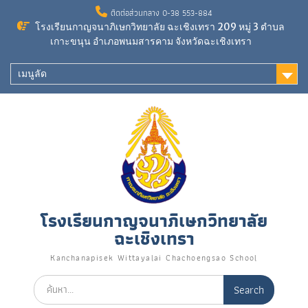
Skip
ติดต่อส่วนกลาง 0-38 553-884
to
โรงเรียนกาญจนาภิเษกวิทยาลัย ฉะเชิงเทรา 209 หมู่ 3 ตำบล
content
เกาะขนุน อำเภอพนมสารคาม จังหวัดฉะเชิงเทรา
เมนูลัด
โรงเรียนกาญจนาภิเษกวิทยาลัย
ฉะเชิงเทรา
Kanchanapisek Wittayalai Chachoengsao School
Search
for: