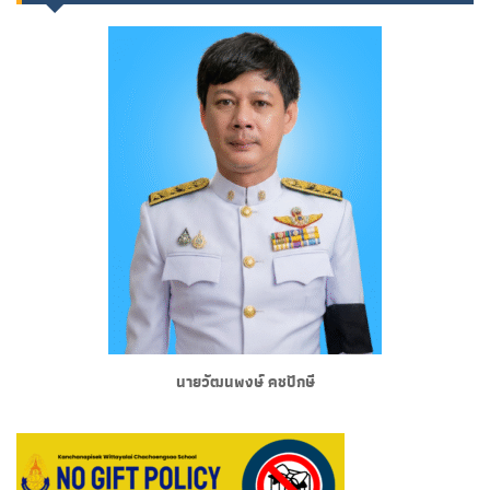
นายวัฒนพงษ์ คชปักษี