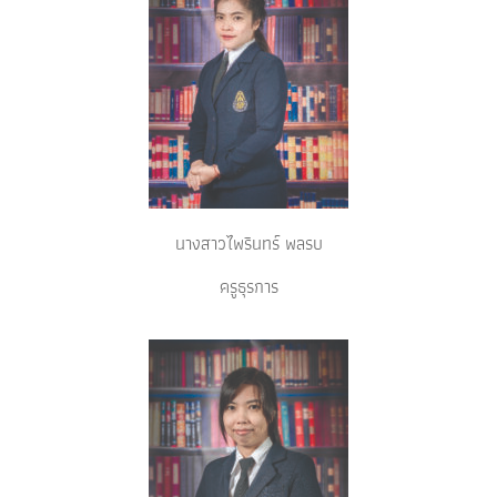
นางสาวไพรินทร์ พลรบ
ครูธุรการ