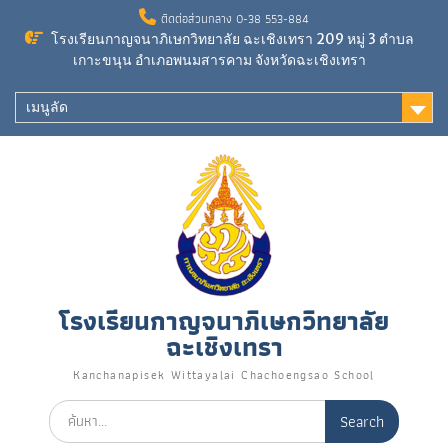
ติดต่อส่วนกลาง 0-38 553-884
โรงเรียนกาญจนาภิเษกวิทยาลัย ฉะเชิงเทรา 209 หมู่ 3 ตำบล
เกาะขนุน อำเภอพนมสารคาม จังหวัดฉะเชิงเทรา
เมนูลัด
โรงเรียนกาญจนาภิเษกวิทยาลัย
ฉะเชิงเทรา
Kanchanapisek Wittayalai Chachoengsao School