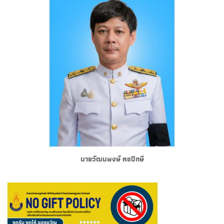
นายวัฒนพงษ์ คชปักษี