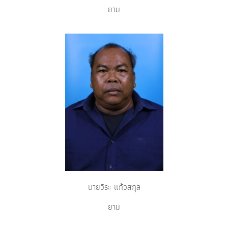
ยาม
นายวิระ แก้วสกุล
ยาม