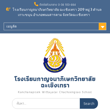
Skip
ติดต่อส่วนกลาง 0-38 553-884
to
โรงเรียนกาญจนาภิเษกวิทยาลัย ฉะเชิงเทรา 209 หมู่ 3 ตำบล
content
เกาะขนุน อำเภอพนมสารคาม จังหวัดฉะเชิงเทรา
เมนูลัด
โรงเรียนกาญจนาภิเษกวิทยาลัย
ฉะเชิงเทรา
Kanchanapisek Wittayalai Chachoengsao School
Search
for: