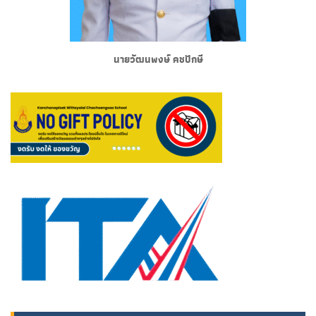
นายวัฒนพงษ์ คชปักษี